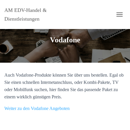
AM EDV-Handel &
Dienstleistungen
N
A
V
I
Vodafone
G
A
T
I
O
N
U
Auch Vodafone-Produkte können Sie über uns bestellen. Egal ob
M
Sie einen schnellen Internetanschluss, oder Kombi-Pakete, TV
S
oder Mobilfunk suchen, hier finden Sie das passende Paket zu
C
H
einem wirklich günstigen Preis.
A
L
Weiter zu den Vodafone Angeboten
T
E
N