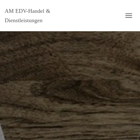
AM EDV-Handel &
Dienstleistungen
N
A
V
I
G
A
T
I
O
N
U
M
S
C
H
A
L
T
E
N