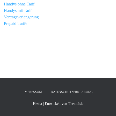
Handys ohne Tarif
H
andys mit Tarif
Vertragsverlängerung
Prepaid-Tarife
IMPRESSUM
DATENSCHUTZERKLÄRUNG
Hestia | Entwickelt von
ThemeIsle