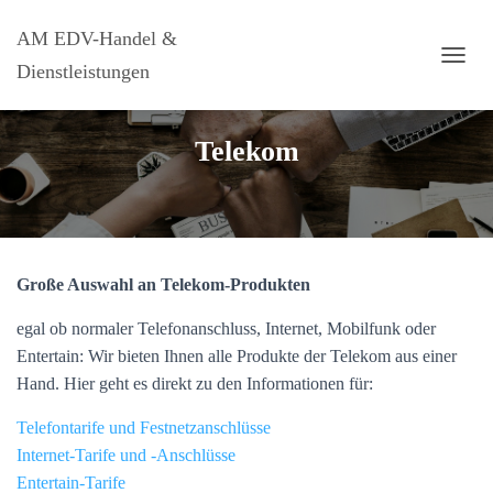
AM EDV-Handel &
Dienstleistungen
N
A
V
I
Telekom
G
A
T
I
O
N
U
Große Auswahl an Telekom-Produkten
M
S
egal ob normaler Telefonanschluss, Internet, Mobilfunk oder
C
Entertain: Wir bieten Ihnen alle Produkte der Telekom aus einer
H
Hand. Hier geht es direkt zu den Informationen für:
A
L
Telefontarife und Festnetzanschlüsse
T
E
Internet-Tarife und -Anschlüsse
N
Entertain-Tarife